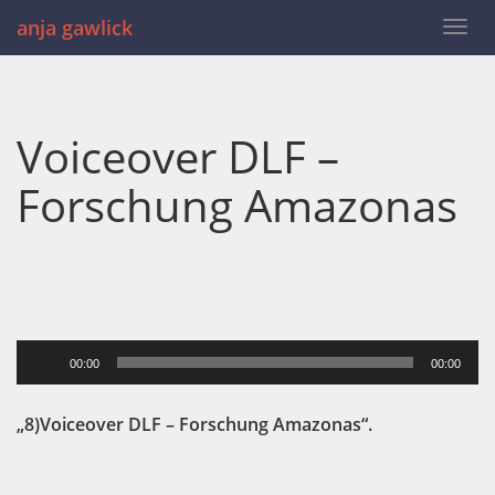
anja gawlick
Togg
navi
Voiceover DLF –
Forschung Amazonas
Audio-
00:00
00:00
Player
„8)Voiceover DLF – Forschung Amazonas“.